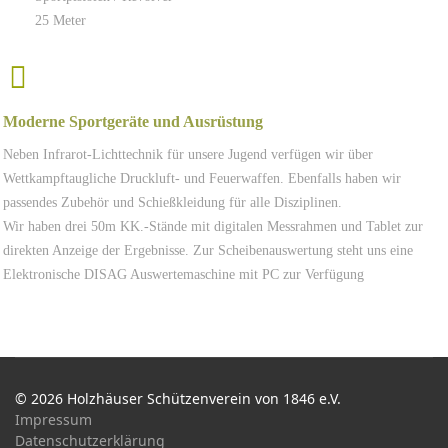
25 Meter
Moderne Sportgeräte und Ausrüstung
Neben Infrarot-Lichttechnik für unsere Jugend verfügen wir über
Wettkampftaugliche Druckluft- und Feuerwaffen. Ebenfalls haben wir
passendes Zubehör und Schießkleidung für alle Disziplinen.
Wir haben drei 50m KK.-Stände mit digitalen Messrahmen und Tablet zur
direkten Anzeige der Ergebnisse. Zur Scheibenauswertung steht uns eine
Elektronische DISAG Auswertemaschine mit PC zur Verfügung
© 2026 Holzhäuser Schützenverein von 1846 e.V.
Impressum
Datenschutzerklärung